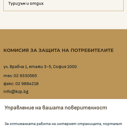
Туризъм и отдих
КОМИСИЯ ЗА ЗАЩИТА НА ПОТРЕБИТЕЛИТЕ
ул. Врабча 1, етажи 3-5, София 1000
тел:
02 9330565
факс:
02 9884218
info@kzp.bg
Всички контакти
Управление на вашата поверителност
facebook
За оптималната работа на интернет страницата, порталът