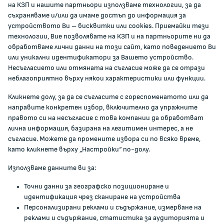
на КЗП и нашите партньори използваме технологии, за да
ЗА КОМИСИЯТА
съхраняваме и/или да имаме достъп до информация за
устройството Ви – бисквитки или cookies. Приемайки тези
технологии, Вие позволявате на КЗП и на партньорите ни да
За КЗП
обработваме лични данни на този сайт, като поведението Ви
Кои сме ние
или уникални идентификатори за Вашето устройство.
Несъгласието или отмяната на съгласие може да се отрази
Кариери
неблагоприятно върху някои характеристики или функции.
Администрация
Кликнете долу, за да се съгласите с гореспоменатото или да
Документи и други актове
направите конкретен избор, включително да упражните
Информация
правото си на несъгласие с това компании да обработват
Полезни връзки
лична информация, базирана на легитимен интерес, а не
съгласие. Можете да промените избора си по всяко време,
ЖАЛБИ И РЕГИСТРИ
като кликнете върху „Настройки“ по-долу.
Използваме данните ви за:
Подаване на сигнали и жалби
Точни данни за географско позициониране и
Регистър на опасните стоки
идентификация чрез сканиране на устройства
Регистър на е-адреси на ЮЛ нежелаещи да получават
Персонализирани реклами и съдържание, измерване на
НТС
реклами и съдържание, статистика за аудиторията и