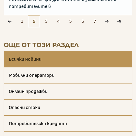
потребителите в
1
2
3
4
5
6
7
pagination.prev
pagination.ne
paginati
ОЩЕ ОТ ТОЗИ РАЗДЕЛ
Всички новини
Мобилни оператори
Онлайн продажби
Опасни стоки
Потребителски кредити