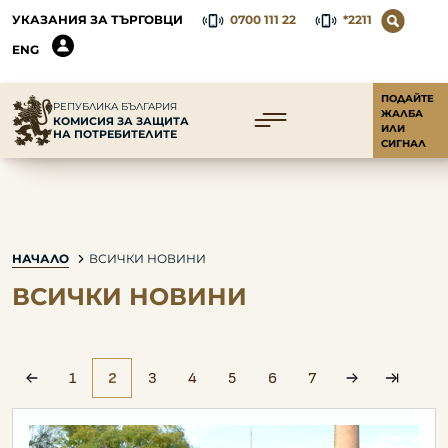
УКАЗАНИЯ ЗА ТЪРГОВЦИ
0700 111 22
*2211
ENG
ПОДАЙТЕ
РЕПУБЛИКА БЪЛГАРИЯ
ЖАЛБА
КОМИСИЯ ЗА ЗАЩИТА
ИЛИ
НА ПОТРЕБИТЕЛИТЕ
СИГНАЛ
НАЧАЛО
ВСИЧКИ НОВИНИ
ВСИЧКИ НОВИНИ
1
2
3
4
5
6
7
pagination.prev
pagination.ne
paginati