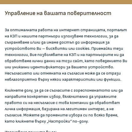
Всички контакти
Управление на вашата поверителност
facebook
За оптималната работа на интернет страницата, порталът
на КЗП и нашите партньори използваме технологии, за да
ЗА КОМИСИЯТА
съхраняваме и/или да имаме достъп до информация за
устройството Ви – бисквитки или cookies. Приемайки тези
технологии, Вие позволявате на КЗП и на партньорите ни да
За КЗП
обработваме лични данни на този сайт, като поведението Ви
Кои сме ние
или уникални идентификатори за Вашето устройство.
Несъгласието или отмяната на съгласие може да се отрази
Кариери
неблагоприятно върху някои характеристики или функции.
Администрация
Кликнете долу, за да се съгласите с гореспоменатото или да
Документи и други актове
направите конкретен избор, включително да упражните
Информация
правото си на несъгласие с това компании да обработват
Полезни връзки
лична информация, базирана на легитимен интерес, а не
съгласие. Можете да промените избора си по всяко време,
ЖАЛБИ И РЕГИСТРИ
като кликнете върху „Настройки“ по-долу.