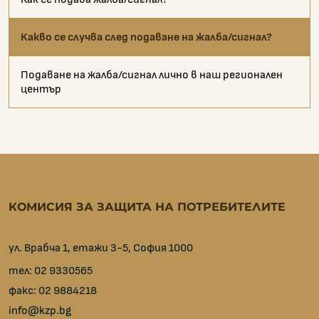
Какво се случва след подаване на жалба/сигнал?
Подаване на жалба/сигнал лично в наш регионален
център
КОМИСИЯ ЗА ЗАЩИТА НА ПОТРЕБИТЕЛИТЕ
ул. Врабча 1, етажи 3-5, София 1000
тел:
02 9330565
факс:
02 9884218
info@kzp.bg