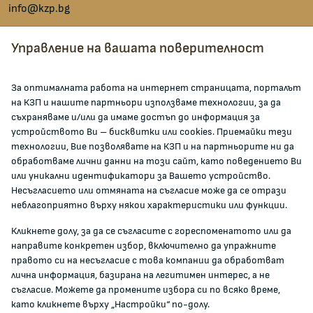
info@kzp.bg
Всички контакти
Управление на вашата поверителност
facebook
За оптималната работа на интернет страницата, порталът
на КЗП и нашите партньори използваме технологии, за да
ЗА КОМИСИЯТА
съхраняваме и/или да имаме достъп до информация за
устройството Ви – бисквитки или cookies. Приемайки тези
технологии, Вие позволявате на КЗП и на партньорите ни да
За КЗП
обработваме лични данни на този сайт, като поведението Ви
Кои сме ние
или уникални идентификатори за Вашето устройство.
Несъгласието или отмяната на съгласие може да се отрази
Кариери
неблагоприятно върху някои характеристики или функции.
Администрация
Кликнете долу, за да се съгласите с гореспоменатото или да
Документи и други актове
направите конкретен избор, включително да упражните
Информация
правото си на несъгласие с това компании да обработват
Полезни връзки
лична информация, базирана на легитимен интерес, а не
съгласие. Можете да промените избора си по всяко време,
ЖАЛБИ И РЕГИСТРИ
като кликнете върху „Настройки“ по-долу.