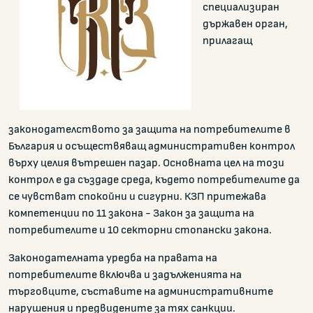
специализиран
държавен орган,
прилагащ
законодателството за защита на потребителите в
България и осъществяващ административен контрол
върху целия вътрешен пазар. Основната цел на този
контрол е да създаде среда, където потребителите да
се чувстват спокойни и сигурни. КЗП притежава
компетенции по 11 закона - Закон за защита на
потребителите и 10 секторни стопански закона.
Законодателната уредба на правата на
потребителите включва и задълженията на
търговците, съставите на административните
нарушения и предвидените за тях санкции.