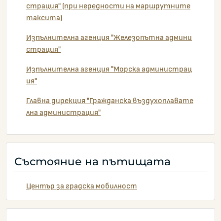
страция" (при нередности на маршрутните
таксита)
Изпълнителна агенция "Железопътна админи
страция"
Изпълнителна агенция "Морска администрац
ия"
Главна дирекция "Гражданска въздухоплавате
лна администрация"
Състояние на пътищата
Център за градска мобилност