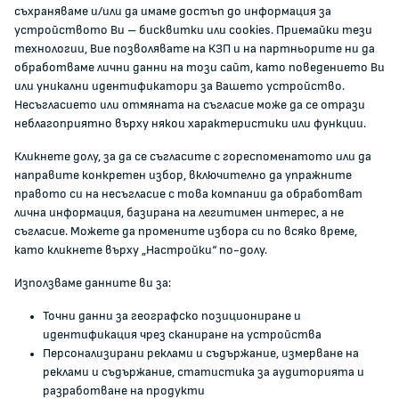
ЗА КОМИСИЯТА
съхраняваме и/или да имаме достъп до информация за
устройството Ви – бисквитки или cookies. Приемайки тези
технологии, Вие позволявате на КЗП и на партньорите ни да
За КЗП
обработваме лични данни на този сайт, като поведението Ви
Кои сме ние
или уникални идентификатори за Вашето устройство.
Несъгласието или отмяната на съгласие може да се отрази
Кариери
неблагоприятно върху някои характеристики или функции.
Администрация
Кликнете долу, за да се съгласите с гореспоменатото или да
Документи и други актове
направите конкретен избор, включително да упражните
Информация
правото си на несъгласие с това компании да обработват
Полезни връзки
лична информация, базирана на легитимен интерес, а не
съгласие. Можете да промените избора си по всяко време,
ЖАЛБИ И РЕГИСТРИ
като кликнете върху „Настройки“ по-долу.
Използваме данните ви за:
Подаване на сигнали и жалби
Точни данни за географско позициониране и
Регистър на опасните стоки
идентификация чрез сканиране на устройства
Регистър на е-адреси на ЮЛ нежелаещи да получават
Персонализирани реклами и съдържание, измерване на
НТС
реклами и съдържание, статистика за аудиторията и
разработване на продукти
Помирителна комисия