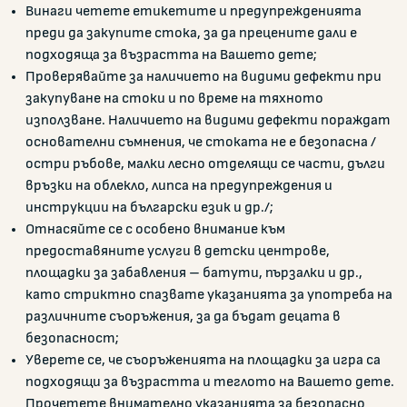
Винаги четете етикетите и предупрежденията
преди да закупите стока, за да прецените дали е
подходяща за възрастта на Вашето дете;
Проверявайте за наличието на видими дефекти при
закупуване на стоки и по време на тяхното
използване. Наличието на видими дефекти пораждат
основателни съмнения, че стоката не е безопасна /
остри ръбове, малки лесно отделящи се части, дълги
връзки на облекло, липса на предупреждения и
инструкции на български език и др./;
Отнасяйте се с особено внимание към
предоставяните услуги в детски центрове,
площадки за забавления – батути, пързалки и др.,
като стриктно спазвате указанията за употреба на
различните съоръжения, за да бъдат децата в
безопасност;
Уверете се, че съоръженията на площадки за игра са
подходящи за възрастта и теглото на Вашето дете.
Прочетете внимателно указанията за безопасно