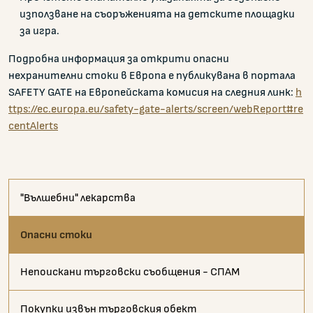
използване на съоръженията на детските площадки
за игра.
Подробна информация за открити опасни
нехранителни стоки в Европа е публикувана в портала
SAFETY GATE на Европейската комисия на следния линк:
h
ttps://ec.europa.eu/safety-gate-alerts/screen/webReport#re
centAlerts
"Вълшебни" лекарства
Опасни стоки
Непоискани търговски съобщения - СПАМ
Покупки извън търговския обект