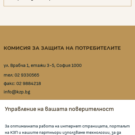
КОМИСИЯ ЗА ЗАЩИТА НА ПОТРЕБИТЕЛИТЕ
ул. Врабча 1, етажи 3-5, София 1000
тел:
02 9330565
факс:
02 9884218
info@kzp.bg
Всички контакти
Управление на вашата поверителност
facebook
За оптималната работа на интернет страницата, порталът
на КЗП и нашите партньори използваме технологии, за да