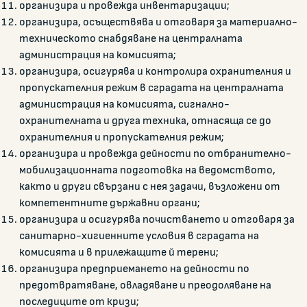
организира и провежда инвентаризации;
организира, осъществява и отговаря за материално-
техническото снабдяване на централната
администрация на комисията;
организира, осигурява и контролира охранителния и
пропускателния режим в сградата на централната
администрация на комисията, сигнално-
охранителната и друга техника, отнасяща се до
охранителния и пропускателния режим;
организира и провежда дейности по отбранително-
мобилизационната подготовка на ведомството,
както и други свързани с нея задачи, възложени от
компетентните държавни органи;
организира и осигурява почистването и отговаря за
санитарно-хигиенните условия в сградата на
комисията и в прилежащите й терени;
организира предприемането на дейности по
предотвратяване, овладяване и преодоляване на
последиците от кризи;