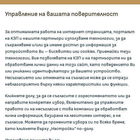
Всички контакти
Управление на вашата поверителност
facebook
За оптималната работа на интернет страницата, порталът
на КЗП и нашите партньори използваме технологии, за да
ЗА КОМИСИЯТА
съхраняваме и/или да имаме достъп до информация за
устройството Ви – бисквитки или cookies. Приемайки тези
технологии, Вие позволявате на КЗП и на партньорите ни да
За КЗП
обработваме лични данни на този сайт, като поведението Ви
Кои сме ние
или уникални идентификатори за Вашето устройство.
Несъгласието или отмяната на съгласие може да се отрази
Кариери
неблагоприятно върху някои характеристики или функции.
Администрация
Кликнете долу, за да се съгласите с гореспоменатото или да
Документи и други актове
направите конкретен избор, включително да упражните
Информация
правото си на несъгласие с това компании да обработват
Полезни връзки
лична информация, базирана на легитимен интерес, а не
съгласие. Можете да промените избора си по всяко време,
ЖАЛБИ И РЕГИСТРИ
като кликнете върху „Настройки“ по-долу.