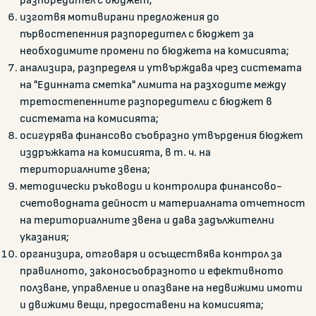
изготвя мотивирани предложения до
първостепенния разпоредител с бюджет за
необходимите промени по бюджета на комисията;
анализира, разпределя и утвърждава чрез системата
на "Единната сметка" лимита на разходите между
третостепенните разпоредители с бюджет в
системата на комисията;
осигурява финансово съобразно утвърдения бюджет
издръжката на комисията, в т. ч. на
териториалните звена;
методически ръководи и контролира финансово-
счетоводната дейност и материалната отчетност
на териториалните звена и дава задължителни
указания;
организира, отговаря и осъществява контрол за
правилното, законосъобразното и ефективното
ползване, управление и опазване на недвижими имоти
и движими вещи, предоставени на комисията;