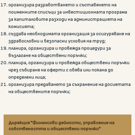
организира разработването и съставянето на
поименните списъци за инвестиционната програма
за капиталовите разходи на администрацията на
комисията;
създава необходимата организация за осигуряване на
здравословни и безопасни условия на труд;
планира, организира и провежда процедури за
възлагане на обществени поръчки;
планира, организира и провежда обществени поръчки
чрез събиране на оферти с обява или покана до
определени лица;
организира предаването за съхранение на досиетата
на обществените поръчки;
Дирекция "Финансови дейности, управление на
собствеността и обществени поръчки"