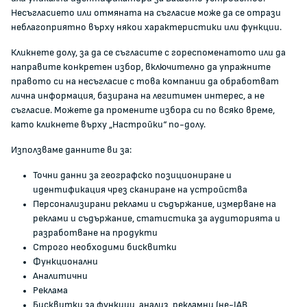
Несъгласието или отмяната на съгласие може да се отрази
Кариери
неблагоприятно върху някои характеристики или функции.
Администрация
Кликнете долу, за да се съгласите с гореспоменатото или да
Документи и други актове
направите конкретен избор, включително да упражните
Информация
правото си на несъгласие с това компании да обработват
Полезни връзки
лична информация, базирана на легитимен интерес, а не
съгласие. Можете да промените избора си по всяко време,
ЖАЛБИ И РЕГИСТРИ
като кликнете върху „Настройки“ по-долу.
Използваме данните ви за:
Подаване на сигнали и жалби
Точни данни за географско позициониране и
Регистър на опасните стоки
идентификация чрез сканиране на устройства
Регистър на е-адреси на ЮЛ нежелаещи да получават
Персонализирани реклами и съдържание, измерване на
НТС
реклами и съдържание, статистика за аудиторията и
Помирителна комисия
разработване на продукти
Строго необходими бисквитки
Функционални
0700 111 22
Аналитични
anticorruption@kzp.bg
Реклама
Бисквитки за функции, анализ, рекламни (не-IAB