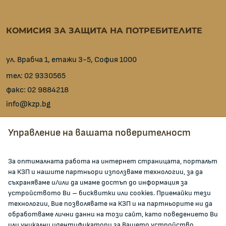
КОМИСИЯ ЗА ЗАЩИТА НА ПОТРЕБИТЕЛИТЕ
ул. Врабча 1, етажи 3-5, София 1000
тел:
02 9330565
факс:
02 9884218
info@kzp.bg
Всички контакти
Управление на вашата поверителност
facebook
За оптималната работа на интернет страницата, порталът
на КЗП и нашите партньори използваме технологии, за да
ЗА КОМИСИЯТА
съхраняваме и/или да имаме достъп до информация за
устройството Ви – бисквитки или cookies. Приемайки тези
технологии, Вие позволявате на КЗП и на партньорите ни да
За КЗП
обработваме лични данни на този сайт, като поведението Ви
Кои сме ние
или уникални идентификатори за Вашето устройство.