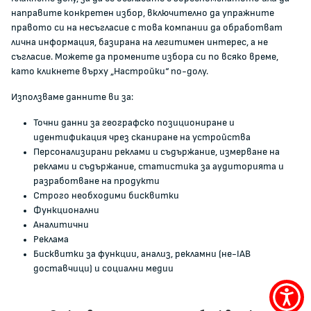
Документи и други актове
направите конкретен избор, включително да упражните
Информация
правото си на несъгласие с това компании да обработват
Полезни връзки
лична информация, базирана на легитимен интерес, а не
съгласие. Можете да промените избора си по всяко време,
ЖАЛБИ И РЕГИСТРИ
като кликнете върху „Настройки“ по-долу.
Използваме данните ви за:
Подаване на сигнали и жалби
Точни данни за географско позициониране и
Регистър на опасните стоки
идентификация чрез сканиране на устройства
Регистър на е-адреси на ЮЛ нежелаещи да получават
Персонализирани реклами и съдържание, измерване на
НТС
реклами и съдържание, статистика за аудиторията и
Помирителна комисия
разработване на продукти
Строго необходими бисквитки
Функционални
0700 111 22
Аналитични
anticorruption@kzp.bg
Реклама
Бисквитки за функции, анализ, рекламни (не-IAB
СИГНАЛИ ЗА КОРУПЦИЯ В КЗП
доставчици) и социални медии
Меню