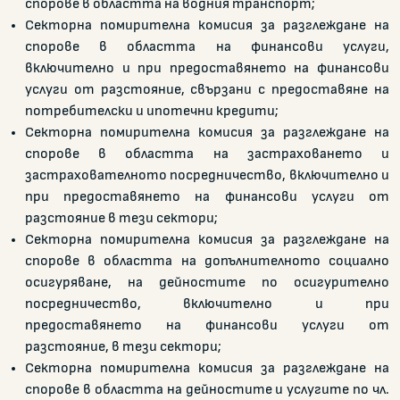
спорове в областта на водния транспорт;
Секторна помирителна комисия за разглеждане на
спорове в областта на финансови услуги,
включително и при предоставянето на финансови
услуги от разстояние, свързани с предоставяне на
потребителски и ипотечни кредити;
Секторна помирителна комисия за разглеждане на
спорове в областта на застраховането и
застрахователното посредничество, включително и
при предоставянето на финансови услуги от
разстояние в тези сектори;
Секторна помирителна комисия за разглеждане на
спорове в областта на допълнителното социално
осигуряване, на дейностите по осигурително
посредничество, включително и при
предоставянето на финансови услуги от
разстояние, в тези сектори;
Секторна помирителна комисия за разглеждане на
спорове в областта на дейностите и услугите по чл.