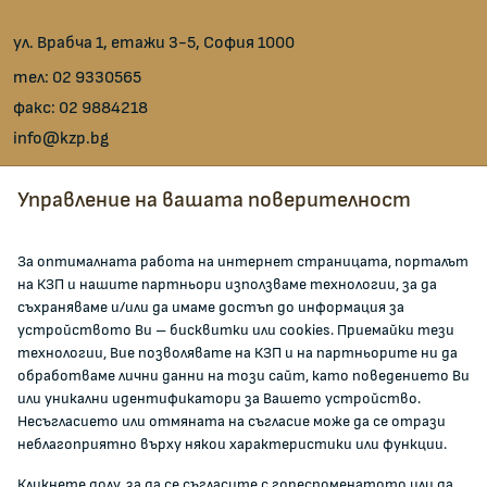
ул. Врабча 1, етажи 3-5, София 1000
тел:
02 9330565
факс:
02 9884218
info@kzp.bg
Всички контакти
Управление на вашата поверителност
facebook
За оптималната работа на интернет страницата, порталът
на КЗП и нашите партньори използваме технологии, за да
ЗА КОМИСИЯТА
съхраняваме и/или да имаме достъп до информация за
устройството Ви – бисквитки или cookies. Приемайки тези
технологии, Вие позволявате на КЗП и на партньорите ни да
За КЗП
обработваме лични данни на този сайт, като поведението Ви
Кои сме ние
или уникални идентификатори за Вашето устройство.
Несъгласието или отмяната на съгласие може да се отрази
Кариери
неблагоприятно върху някои характеристики или функции.
Администрация
Кликнете долу, за да се съгласите с гореспоменатото или да