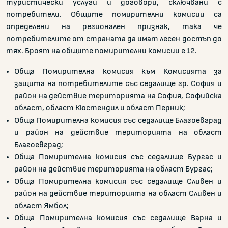
туристически услуги и договори, сключвани с
потребители. Общите помирителни комисии са
определени на регионален признак, така че
потребителите от страната да имат лесен достъп до
тях. Броят на общите помирителни комисии е 12.
Обща Помирителна комисия към Комисията за
защита на потребителите със седалище гр. София и
район на действие територията на София, Софийска
област, област Кюстендил и област Перник;
Обща Помирителна комисия със седалище Благоевград
и район на действие територията на област
Благоевград;
Обща Помирителна комисия със седалище Бургас и
район на действие територията на област Бургас;
Обща Помирителна комисия със седалище Сливен и
район на действие територията на област Сливен и
област Ямбол;
Обща Помирителна комисия със седалище Варна и