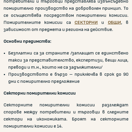
потребители и търговци представлява извънсъдебно
помирително производство на доброволен принцип. То
се осъществява посредством помирителни комисии.
Помирителните комисии са
СЕКТОРНИ
и
ОБЩИ
, в
зависимост от предмета и региона на действие.
Основни предимства:
Безплатни са за страните /заплащат се единствено
такси за представителство, експертизи, вещи лица,
преводи и т.н., които не са задължителни/
Производството е бързо – приключва в срок до 90
дни с помирително предложение
Секторни помирителни комисии
Секторните помирителни комисии разглеждат
спорове между потребители и търговци в следните
сектори на икономиката. Броят на секторните
помирителни комисии е 14.