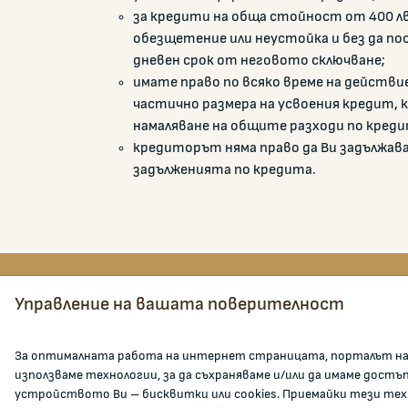
за кредити на обща стойност от 400 лв.
обезщетение или неустойка и без да пос
дневен срок от неговото сключване;
имате право по всяко време на действие
частично размера на усвоения кредит, 
намаляване на общите разходи по креди
кредиторът няма право да Ви задължава
задълженията по кредита.
Управление на вашата поверителност
КОМИСИЯ ЗА ЗАЩИТА НА
ЗА К
ПОТРЕБИТЕЛИТЕ
За оптималната работа на интернет страницата, порталът на
ул. Врабча 1, етажи 3-5, София 1000
За КЗП
използваме технологии, за да съхраняваме и/или да имаме достъ
устройството Ви – бисквитки или cookies. Приемайки тези тех
Кои см
тел:
02 9330565