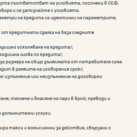
ерта съответстват на условията, посочени в СЕФ.
вора и се запознайте с условията.
аметри на кредита са идентични на параметрите,
от кредитната сделка на база следните
годишно оскъпяване на кредита/;
годишна лихва по кредита/;
за размера на общо дължимата от потребителя сума
едит в рамките на уговорения срок/;
но изпълнение или неизпълнение на договорни
не; теглене и внасяне на пари в брой; преводи и
 допълнителни услуги.
ира такси и комисионни за действия, свързани с