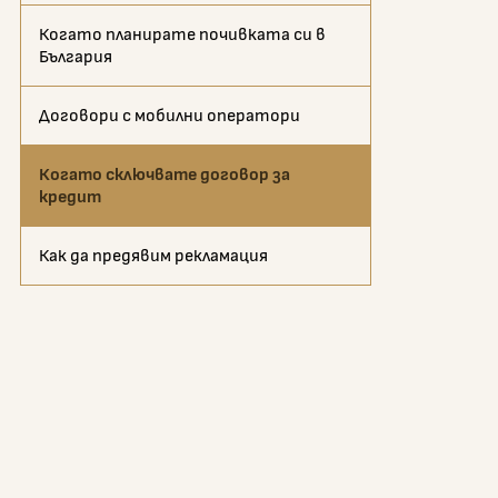
Когато планирате почивката си в
България
Договори с мобилни оператори
Когато сключвате договор за
кредит
Как да предявим рекламация