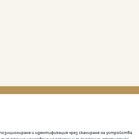
0700 111 22
anticorruption@kzp.bg
о позициониране и идентификация чрез сканиране на устройства
СИГНАЛИ ЗА КОРУПЦИЯ В КЗП
и