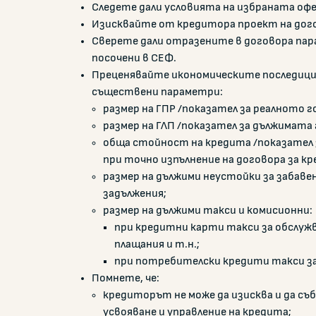
Следете дали условията на избраната оф
Изисквайте от кредитора проект на дого
Сверете дали отразените в договора пар
посочени в СЕФ.
Преценявайте икономическите последици 
съществени параметри:
размер на ГПР /показател за реалното 
размер на ГЛП /показател за дължимата 
обща стойност на кредита /показател 
при точно изпълнение на договора за кр
размер на дължими неустойки за забаве
задължения;
размер на дължими такси и комисионни:
при кредитни карти такси за обслужва
плащания и т.н.;
при потребителски кредити такси за
Помнете, че:
кредиторът не може да изисква и да съб
усвояване и управление на кредита;