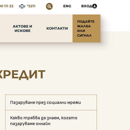
0 111 22
*2211
ENG
ВХОД
ПОДАЙТЕ
АКТОВЕ И
ЖАЛБА
КОНТАКТИ
ИСКОВЕ
ИЛИ
СИГНАЛ
КРЕДИТ
Пазаруване през социални мрежи
Какво трябва да знаем, когато
пазаруваме онлайн