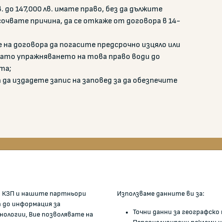
 до 147,000 лв. имате право, без да дължите
очвате причина, да се откаже от договора в 14-
 на договора да погасите предсрочно изцяло или
като упражняването на това право води до
та;
 да издадете запис на заповед за да обезпечите
ОМИСИЯТА
ЖАЛБИ И РЕГИСТРИ
 КЗП и нашите партньори
Използваме данните ви за:
Подаване на сигнали и жалби
п до информация за
Точни данни за географск
нологии, Вие позволявате на
е ние
Регистър на опасните сток