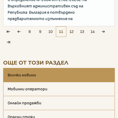
Върховният административен съд на
Република България е потвърдено
предварителното изпълнение на
8
9
10
11
12
13
14
pagination.first
pagination.prev
paginat
pagination.laxt
ОЩЕ ОТ ТОЗИ РАЗДЕЛ
Всички новини
Мобилни оператори
Онлайн продажби
Опасни стоки