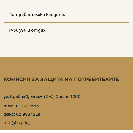
Потребителски кредити
Туризъм и отдих
КОМИСИЯ ЗА ЗАЩИТА НА ПОТРЕБИТЕЛИТЕ
ул. Врабча 1, етажи 3-5, София 1000
тел:
02 9330565
факс:
02 9884218
info@kzp.bg