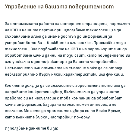
Всички контакти
Управление на вашата поверителност
facebook
За оптималната работа на интернет страницата, порталът
на КЗП и нашите партньори използваме технологии, за да
ЗА КОМИСИЯТА
съхраняваме и/или да имаме достъп до информация за
устройството Ви – бисквитки или cookies. Приемайки тези
технологии, Вие позволявате на КЗП и на партньорите ни да
За КЗП
обработваме лични данни на този сайт, като поведението Ви
Кои сме ние
или уникални идентификатори за Вашето устройство.
Несъгласието или отмяната на съгласие може да се отрази
Кариери
неблагоприятно върху някои характеристики или функции.
Администрация
Кликнете долу, за да се съгласите с гореспоменатото или да
Документи и други актове
направите конкретен избор, включително да упражните
Информация
правото си на несъгласие с това компании да обработват
Полезни връзки
лична информация, базирана на легитимен интерес, а не
съгласие. Можете да промените избора си по всяко време,
ЖАЛБИ И РЕГИСТРИ
като кликнете върху „Настройки“ по-долу.
Използваме данните ви за:
Подаване на сигнали и жалби