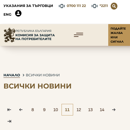
УКАЗАНИЯ ЗА ТЪРГОВЦИ
0700 111 22
*2211
ENG
ПОДАЙТЕ
РЕПУБЛИКА БЪЛГАРИЯ
ЖАЛБА
КОМИСИЯ ЗА ЗАЩИТА
ИЛИ
НА ПОТРЕБИТЕЛИТЕ
СИГНАЛ
НАЧАЛО
ВСИЧКИ НОВИНИ
ВСИЧКИ НОВИНИ
8
9
10
11
12
13
14
pagination.first
pagination.prev
paginat
pagination.laxt