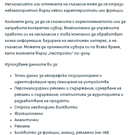
Несъгласието или отмяната на съгласие може да се отрази
Кариери
неблагоприятно върху някои характеристики или функции.
Администрация
Кликнете долу, за да се съгласите с гореспоменатото или да
Документи и други актове
направите конкретен избор, включително да упражните
Информация
правото си на несъгласие с това компании да обработват
Полезни връзки
лична информация, базирана на легитимен интерес, а не
съгласие. Можете да промените избора си по всяко време,
ЖАЛБИ И РЕГИСТРИ
като кликнете върху „Настройки“ по-долу.
Използваме данните ви за:
Подаване на сигнали и жалби
Точни данни за географско позициониране и
Регистър на опасните стоки
идентификация чрез сканиране на устройства
Регистър на е-адреси на ЮЛ нежелаещи да получават
Персонализирани реклами и съдържание, измерване на
НТС
реклами и съдържание, статистика за аудиторията и
Помирителна комисия
разработване на продукти
Строго необходими бисквитки
Функционални
0700 111 22
Аналитични
anticorruption@kzp.bg
Реклама
Бисквитки за функции, анализ, рекламни (не-IAB