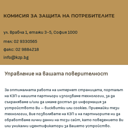
КОМИСИЯ ЗА ЗАЩИТА НА ПОТРЕБИТЕЛИТЕ
ул. Врабча 1, етажи 3-5, София 1000
тел:
02 9330565
факс:
02 9884218
info@kzp.bg
Всички контакти
Управление на вашата поверителност
facebook
За оптималната работа на интернет страницата, порталът
на КЗП и нашите партньори използваме технологии, за да
ЗА КОМИСИЯТА
съхраняваме и/или да имаме достъп до информация за
устройството Ви – бисквитки или cookies. Приемайки тези
технологии, Вие позволявате на КЗП и на партньорите ни да
За КЗП
обработваме лични данни на този сайт, като поведението Ви
Кои сме ние
или уникални идентификатори за Вашето устройство.