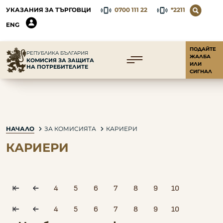
УКАЗАНИЯ ЗА ТЪРГОВЦИ
0700 111 22
*2211
ENG
ПОДАЙТЕ
РЕПУБЛИКА БЪЛГАРИЯ
ЖАЛБА
КОМИСИЯ ЗА ЗАЩИТА
ИЛИ
НА ПОТРЕБИТЕЛИТЕ
СИГНАЛ
НАЧАЛО
ЗА КОМИСИЯТА
КАРИЕРИ
КАРИЕРИ
4
5
6
7
8
9
10
pagination.first
pagination.prev
4
5
6
7
8
9
10
pagination.first
pagination.prev