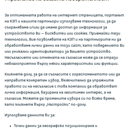
facebook
За оптималната работа на интернет страницата, порталът
на КЗП и нашите партньори използваме технологии, за да
ЗА КОМИСИЯТА
съхраняваме и/или да имаме достъп до информация за
устройството Ви – бисквитки или cookies. Приемайки тези
технологии, Вие позволявате на КЗП и на партньорите ни да
За КЗП
обработваме лични данни на този сайт, като поведението Ви
Кои сме ние
или уникални идентификатори за Вашето устройство.
Несъгласието или отмяната на съгласие може да се отрази
Кариери
неблагоприятно върху някои характеристики или функции.
Администрация
Кликнете долу, за да се съгласите с гореспоменатото или да
Документи и други актове
направите конкретен избор, включително да упражните
Информация
правото си на несъгласие с това компании да обработват
Полезни връзки
лична информация, базирана на легитимен интерес, а не
съгласие. Можете да промените избора си по всяко време,
ЖАЛБИ И РЕГИСТРИ
като кликнете върху „Настройки“ по-долу.
Използваме данните ви за:
Подаване на сигнали и жалби
Точни данни за географско позициониране и
Регистър на опасните стоки