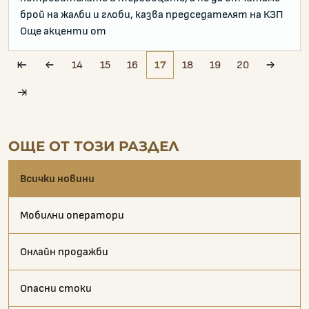
брой на жалби и глоби, казва председателят на КЗП
Още акценти от
14
15
16
17
18
19
20
pagination.first
pagination.prev
paginat
pagination.laxt
ОЩЕ ОТ ТОЗИ РАЗДЕЛ
Всички новини
Мобилни оператори
Онлайн продажби
Опасни стоки