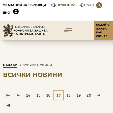
УКАЗАНИЯ ЗА ТЪРГОВЦИ
0700 111 22
*2211
ENG
ПОДАЙТЕ
РЕПУБЛИКА БЪЛГАРИЯ
ЖАЛБА
КОМИСИЯ ЗА ЗАЩИТА
ИЛИ
НА ПОТРЕБИТЕЛИТЕ
СИГНАЛ
НАЧАЛО
ВСИЧКИ НОВИНИ
ВСИЧКИ НОВИНИ
14
15
16
17
18
19
20
pagination.first
pagination.prev
paginat
pagination.laxt