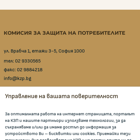
КОМИСИЯ ЗА ЗАЩИТА НА ПОТРЕБИТЕЛИТЕ
ул. Врабча 1, етажи 3-5, София 1000
тел:
02 9330565
факс:
02 9884218
info@kzp.bg
Всички контакти
Управление на вашата поверителност
facebook
За оптималната работа на интернет страницата, порталът
на КЗП и нашите партньори използваме технологии, за да
ЗА КОМИСИЯТА
съхраняваме и/или да имаме достъп до информация за
устройството Ви – бисквитки или cookies. Приемайки тези