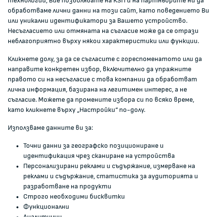
технологии, Вие позволявате на КЗП и на партньорите ни да
За КЗП
обработваме лични данни на този сайт, като поведението Ви
Кои сме ние
или уникални идентификатори за Вашето устройство.
Несъгласието или отмяната на съгласие може да се отрази
Кариери
неблагоприятно върху някои характеристики или функции.
Администрация
Кликнете долу, за да се съгласите с гореспоменатото или да
Документи и други актове
направите конкретен избор, включително да упражните
Информация
правото си на несъгласие с това компании да обработват
Полезни връзки
лична информация, базирана на легитимен интерес, а не
съгласие. Можете да промените избора си по всяко време,
ЖАЛБИ И РЕГИСТРИ
като кликнете върху „Настройки“ по-долу.
Използваме данните ви за:
Подаване на сигнали и жалби
Точни данни за географско позициониране и
Регистър на опасните стоки
идентификация чрез сканиране на устройства
Регистър на е-адреси на ЮЛ нежелаещи да получават
Персонализирани реклами и съдържание, измерване на
НТС
реклами и съдържание, статистика за аудиторията и
Помирителна комисия
разработване на продукти
Строго необходими бисквитки
Функционални
0700 111 22