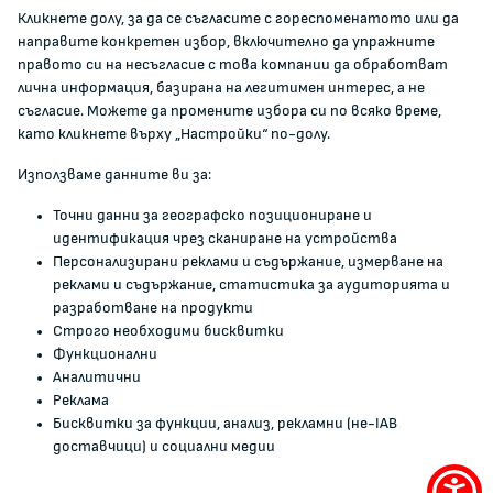
Кликнете долу, за да се съгласите с гореспоменатото или да
Документи и други актове
направите конкретен избор, включително да упражните
Информация
правото си на несъгласие с това компании да обработват
Полезни връзки
лична информация, базирана на легитимен интерес, а не
съгласие. Можете да промените избора си по всяко време,
ЖАЛБИ И РЕГИСТРИ
като кликнете върху „Настройки“ по-долу.
Използваме данните ви за:
Подаване на сигнали и жалби
Точни данни за географско позициониране и
Регистър на опасните стоки
идентификация чрез сканиране на устройства
Регистър на е-адреси на ЮЛ нежелаещи да получават
Персонализирани реклами и съдържание, измерване на
НТС
реклами и съдържание, статистика за аудиторията и
Помирителна комисия
разработване на продукти
Строго необходими бисквитки
Функционални
0700 111 22
Аналитични
anticorruption@kzp.bg
Реклама
Бисквитки за функции, анализ, рекламни (не-IAB
СИГНАЛИ ЗА КОРУПЦИЯ В КЗП
доставчици) и социални медии