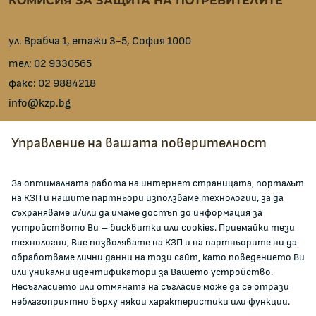
КОМИСИЯ ЗА ЗАЩИТА НА ПОТРЕБИТЕЛИТЕ
ул. Врабча 1, етажи 3-5, София 1000
тел:
02 9330565
факс:
02 9884218
info@kzp.bg
Всички контакти
Управление на вашата поверителност
facebook
За оптималната работа на интернет страницата, порталът
на КЗП и нашите партньори използваме технологии, за да
ЗА КОМИСИЯТА
съхраняваме и/или да имаме достъп до информация за
устройството Ви – бисквитки или cookies. Приемайки тези
технологии, Вие позволявате на КЗП и на партньорите ни да
За КЗП
обработваме лични данни на този сайт, като поведението Ви
Кои сме ние
или уникални идентификатори за Вашето устройство.
Несъгласието или отмяната на съгласие може да се отрази
Кариери
неблагоприятно върху някои характеристики или функции.
Администрация