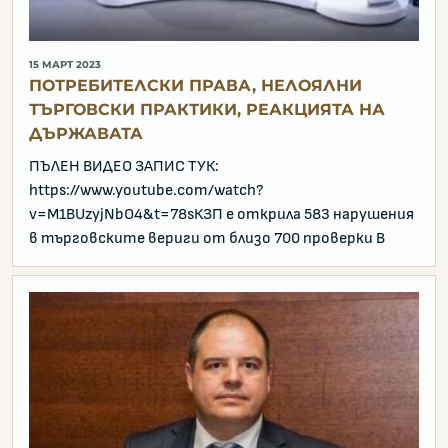
15 МАРТ 2023
ПОТРЕБИТЕЛСКИ ПРАВА, НЕЛОЯЛНИ
ТЪРГОВСКИ ПРАКТИКИ, РЕАКЦИЯТА НА
ДЪРЖАВАТА
ПЪЛЕН ВИДЕО ЗАПИС ТУК:
https://www.youtube.com/watch?
v=M1BUzyjNbO4&t=78sКЗП е открила 583 нарушения
в търговските вериги от близо 700 проверки В