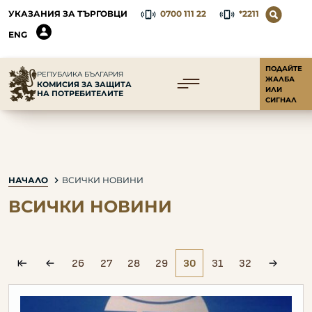
УКАЗАНИЯ ЗА ТЪРГОВЦИ
0700 111 22
*2211
ENG
ПОДАЙТЕ
РЕПУБЛИКА БЪЛГАРИЯ
ЖАЛБА
КОМИСИЯ ЗА ЗАЩИТА
ИЛИ
НА ПОТРЕБИТЕЛИТЕ
СИГНАЛ
НАЧАЛО
ВСИЧКИ НОВИНИ
ВСИЧКИ НОВИНИ
26
27
28
29
30
31
32
pagination.first
pagination.prev
paginat