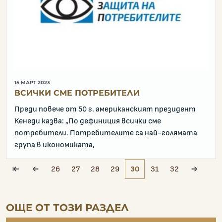
15 МАРТ 2023
ВСИЧКИ СМЕ ПОТРЕБИТЕЛИ
Преди повече от 50 г. американският президент
Кенеди казва: „По дефиниция всички сме
потребители. Потребителите са най-голямата
група в икономиката,
26
27
28
29
30
31
32
pagination.first
pagination.prev
paginat
ОЩЕ ОТ ТОЗИ РАЗДЕЛ