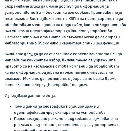
на КЗП и нашите партньори използваме технологии, за да
ЗА КОМИСИЯТА
съхраняваме и/или да имаме достъп до информация за
устройството Ви – бисквитки или cookies. Приемайки тези
технологии, Вие позволявате на КЗП и на партньорите ни да
За КЗП
обработваме лични данни на този сайт, като поведението Ви
Кои сме ние
или уникални идентификатори за Вашето устройство.
Несъгласието или отмяната на съгласие може да се отрази
Кариери
неблагоприятно върху някои характеристики или функции.
Администрация
Кликнете долу, за да се съгласите с гореспоменатото или да
Документи и други актове
направите конкретен избор, включително да упражните
Информация
правото си на несъгласие с това компании да обработват
Полезни връзки
лична информация, базирана на легитимен интерес, а не
съгласие. Можете да промените избора си по всяко време,
ЖАЛБИ И РЕГИСТРИ
като кликнете върху „Настройки“ по-долу.
Използваме данните ви за:
Подаване на сигнали и жалби
Точни данни за географско позициониране и
Регистър на опасните стоки
идентификация чрез сканиране на устройства
Регистър на е-адреси на ЮЛ нежелаещи да получават
Персонализирани реклами и съдържание, измерване на
НТС
реклами и съдържание, статистика за аудиторията и