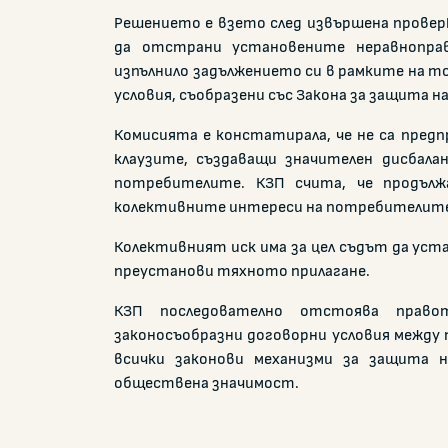
Решението е взето след извършена провер
да отстрани установените неравноправ
изпълнило задължението си в рамките на то
условия, съобразени със Закона за защита 
Комисията е констатирала, че не са пред
клаузите, създаващи значителен дисбала
потребителите. КЗП счита, че продълж
колективните интереси на потребителите 
Колективният иск има за цел съдът да ус
преустанови тяхното прилагане.
КЗП последователно отстоява правот
законосъобразни договорни условия между
всички законови механизми за защита 
обществена значимост.