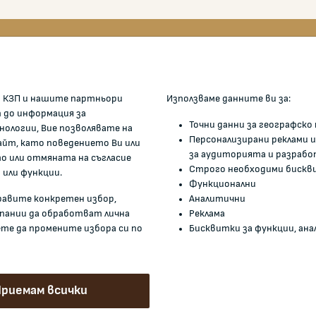
ОМИСИЯТА
ЖАЛБИ И РЕГИСТРИ
 КЗП и нашите партньори
Използваме данните ви за:
Подаване на сигнали и жалби
п до информация за
Точни данни за географск
нологии, Вие позволявате на
е ние
Регистър на опасните сток
Персонализирани реклами и
айт, като поведението Ви или
ри
Регистър на е-адреси на ЮЛ
за аудиторията и разрабо
 или отмяната на съгласие
нежелаещи да получават НТ
Строго необходими бискв
истрация
 или функции.
Функционални
Помирителна комисия
нти и други актове
правите конкретен избор,
Аналитични
мация
мпании да обработват лична
Реклама
ете да промените избора си по
Бисквитки за функции, анал
и връзки
риемам всички