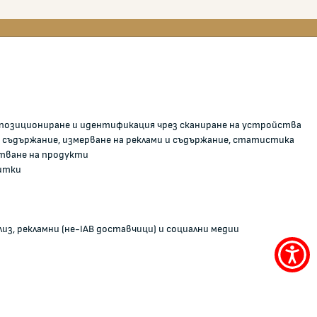
0700 111 22
anticorruption@kzp.bg
о позициониране и идентификация чрез сканиране на устройства
СИГНАЛИ ЗА КОРУПЦИЯ В КЗП
и
 съдържание, измерване на реклами и съдържание, статистика
тване на продукти
С
итки
из, рекламни (не-IAB доставчици) и социални медии
Меню
за
достъ