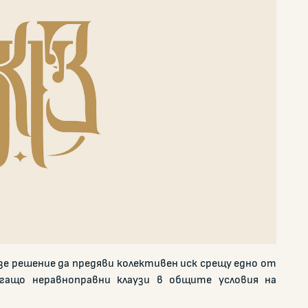
е решение да предяви колективен иск срещу едно от
гащо неравноправни клаузи в общите условия на