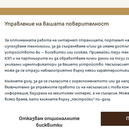
Управление на вашата поверителност
КОМИСИЯ ЗА ЗАЩИТА НА
ЗА К
ПОТРЕБИТЕЛИТЕ
За оптималната работа на интернет страницата, порталът на
ул. Врабча 1, етажи 3-5, София 1000
За КЗП
използваме технологии, за да съхраняваме и/или да имаме достъ
устройството Ви – бисквитки или cookies. Приемайки тези тех
Кои см
тел:
02 9330565
КЗП и на партньорите ни да обработваме лични данни на този с
Карие
факс:
02 9884218
уникални идентификатори за Вашето устройство. Несъгласието
Админ
може да се отрази неблагоприятно върху някои характеристики
info@kzp.bg
Докуме
Кликнете долу, за да се съгласите с гореспоменатото или да на
Всички контакти
Инфор
включително да упражните правото си на несъгласие с това ко
информация, базирана на легитимен интерес, а не съгласие. Мож
Полезн
всяко време, като кликнете върху „Настройки“ по-долу.
facebook
Отказвам опционалните
П
бисквитки