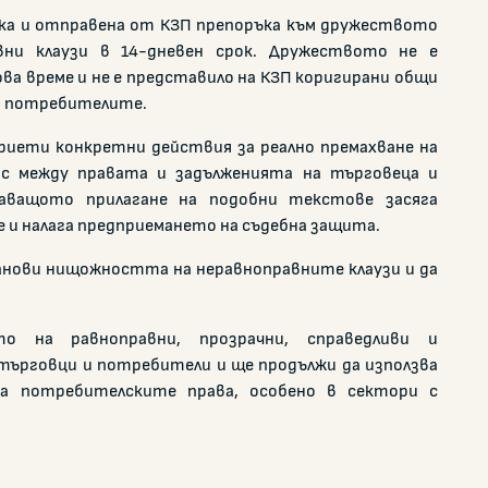
ка и отправена от КЗП препоръка към дружеството
ни клаузи в 14-дневен срок. Дружеството не е
ва време и не е представило на КЗП коригирани общи
на потребителите.
приети конкретни действия за реално премахване на
нс между правата и задълженията на търговеца и
аващото прилагане на подобни текстове засяга
и налага предприемането на съдебна защита.
танови нищожността на неравноправните клаузи и да
о на равноправни, прозрачни, справедливи и
 търговци и потребители и ще продължи да използва
на потребителските права, особено в сектори с