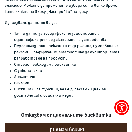
съгласие. Можете да промените избора си по всяко време,
ЖАЛБИ И РЕГИСТРИ
като кликнете върху „Настройки“ по-долу.
Използваме данните ви за:
Подаване на сигнали и жалби
Точни данни за географско позициониране и
Регистър на опасните стоки
идентификация чрез сканиране на устройства
Регистър на е-адреси на ЮЛ нежелаещи да получават
Персонализирани реклами и съдържание, измерване на
НТС
реклами и съдържание, статистика за аудиторията и
Помирителна комисия
разработване на продукти
Строго необходими бисквитки
Функционални
0700 111 22
Аналитични
anticorruption@kzp.bg
Реклама
Бисквитки за функции, анализ, рекламни (не-IAB
СИГНАЛИ ЗА КОРУПЦИЯ В КЗП
доставчици) и социални медии
Меню
Отказвам опционалните бисквитки
за
© 2024 Комисия за защита на потребителите. Всички права запазени!
достъ
Приемам всички
Карта на сайта
Политика за поверителност
Декларация за достъпност