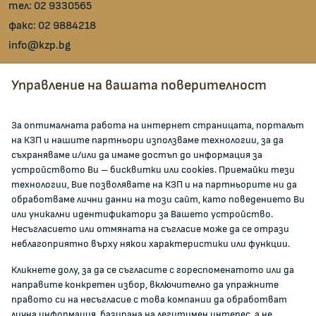
тел:
02 9330565
факс:
02 9884218
info@kzp.bg
Всички контакти
Управление на вашата поверителност
facebook
За оптималната работа на интернет страницата, порталът
на КЗП и нашите партньори използваме технологии, за да
ЗА КОМИСИЯТА
съхраняваме и/или да имаме достъп до информация за
устройството Ви – бисквитки или cookies. Приемайки тези
технологии, Вие позволявате на КЗП и на партньорите ни да
За КЗП
обработваме лични данни на този сайт, като поведението Ви
Кои сме ние
или уникални идентификатори за Вашето устройство.
Несъгласието или отмяната на съгласие може да се отрази
Кариери
неблагоприятно върху някои характеристики или функции.
Администрация
Кликнете долу, за да се съгласите с гореспоменатото или да
Документи и други актове
направите конкретен избор, включително да упражните
Информация
правото си на несъгласие с това компании да обработват
Полезни връзки
лична информация, базирана на легитимен интерес, а не