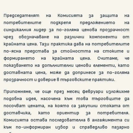
Председателят на Комисията за защита на
потребителите подкрепя предложението на
синдикалния лидер за по-голяма ценова прозрачност
чрез обозначаване на различни компоненти от
крайната цена. Тази практика дава на потребителите
по-ясна представа за стойността на стоките и
формирането на крайната цена. Считаме, че
показването на допълнителни ценови елементи, като
доставната цена, може да допринесе за по-голяма
прозрачност и доверие в търговските практики.
Припомняме, че още през месец февруари изложихме
подобна идея, насочена към това търговците да
посочват цената, на която са закупили стоката от
доставчика, като ориентир за потребителя.
Комисията остава последователна в ангажимента си
към по-информиран избор и справедливо пазарно