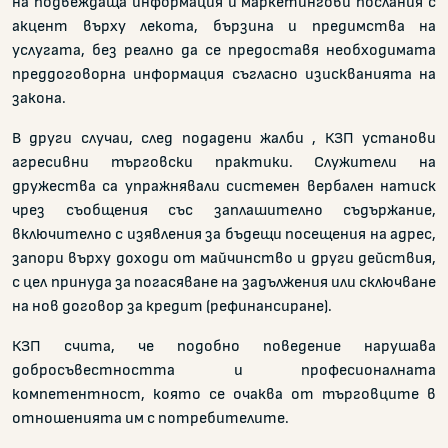
на подвеждаща информация и маркетингови послания с
акцент върху лекота, бързина и предимства на
услугата, без реално да се предоставя необходимата
преддоговорна информация съгласно изискванията на
закона.
В други случаи, след подадени жалби , КЗП установи
агресивни търговски практики. Служители на
дружества са упражнявали системен вербален натиск
чрез съобщения със заплашително съдържание,
включително с изявления за бъдещи посещения на адрес,
запори върху доходи от майчинство и други действия,
с цел принуда за погасяване на задължения или сключване
на нов договор за кредит (рефинансиране).
КЗП счита, че подобно поведение нарушава
добросъвестността и професионалната
компетентност, която се очаква от търговците в
отношенията им с потребителите.