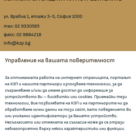
ул. Врабча 1, етажи 3-5, София 1000
тел:
02 9330565
факс:
02 9884218
info@kzp.bg
Всички контакти
Управление на вашата поверителност
facebook
За оптималната работа на интернет страницата, порталът
на КЗП и нашите партньори използваме технологии, за да
ЗА КОМИСИЯТА
съхраняваме и/или да имаме достъп до информация за
устройството Ви – бисквитки или cookies. Приемайки тези
технологии, Вие позволявате на КЗП и на партньорите ни да
За КЗП
обработваме лични данни на този сайт, като поведението Ви
Кои сме ние
или уникални идентификатори за Вашето устройство.
Несъгласието или отмяната на съгласие може да се отрази
Кариери
неблагоприятно върху някои характеристики или функции.
Администрация