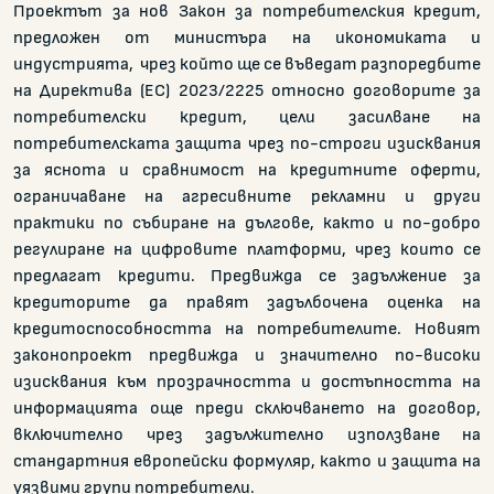
Проектът за нов Закон за потребителския кредит,
предложен от министъра на икономиката и
индустрията, чрез който ще се въведат разпоредбите
на Директива (ЕС) 2023/2225 относно договорите за
потребителски кредит, цели засилване на
потребителската защита чрез по-строги изисквания
за яснота и сравнимост на кредитните оферти,
ограничаване на агресивните рекламни и други
практики по събиране на дългове, както и по-добро
регулиране на цифровите платформи, чрез които се
предлагат кредити. Предвижда се задължение за
кредиторите да правят задълбочена оценка на
кредитоспособността на потребителите. Новият
законопроект предвижда и значително по-високи
изисквания към прозрачността и достъпността на
информацията още преди сключването на договор,
включително чрез задължително използване на
стандартния европейски формуляр, както и защита на
уязвими групи потребители.