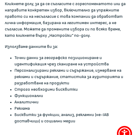
Кликнете долу, за да се съгласите с гореспоменатото или да
Документи и други актове
направите конкретен избор, включително да упражните
Информация
правото си на несъгласие с това компании да обработват
Полезни връзки
лична информация, базирана на легитимен интерес, а не
съгласие. Можете да промените избора си по всяко време,
ЖАЛБИ И РЕГИСТРИ
като кликнете върху „Настройки“ по-долу.
Използваме данните ви за:
Подаване на сигнали и жалби
Точни данни за географско позициониране и
Регистър на опасните стоки
идентификация чрез сканиране на устройства
Регистър на е-адреси на ЮЛ нежелаещи да получават
Персонализирани реклами и съдържание, измерване на
НТС
реклами и съдържание, статистика за аудиторията и
Помирителна комисия
разработване на продукти
Строго необходими бисквитки
Функционални
0700 111 22
Аналитични
anticorruption@kzp.bg
Реклама
Бисквитки за функции, анализ, рекламни (не-IAB
СИГНАЛИ ЗА КОРУПЦИЯ В КЗП
доставчици) и социални медии