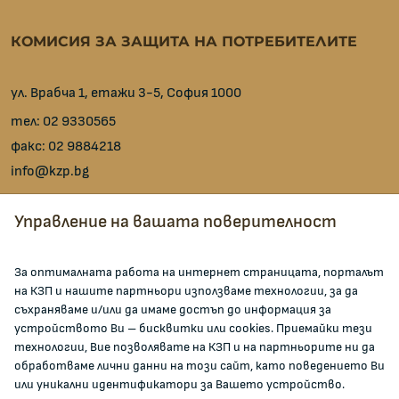
КОМИСИЯ ЗА ЗАЩИТА НА ПОТРЕБИТЕЛИТЕ
ул. Врабча 1, етажи 3-5, София 1000
тел:
02 9330565
факс:
02 9884218
info@kzp.bg
Всички контакти
Управление на вашата поверителност
facebook
За оптималната работа на интернет страницата, порталът
на КЗП и нашите партньори използваме технологии, за да
ЗА КОМИСИЯТА
съхраняваме и/или да имаме достъп до информация за
устройството Ви – бисквитки или cookies. Приемайки тези
технологии, Вие позволявате на КЗП и на партньорите ни да
За КЗП
обработваме лични данни на този сайт, като поведението Ви
Кои сме ние
или уникални идентификатори за Вашето устройство.