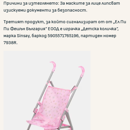
Причини за изтеглянето: За маските за лице липсват
изискуеми документи за безопасност.
Третият продукт, за който сигнализират от от „Ел Пи
Пи Фешън България“ ЕООД е играчка „Детска количка“,
марка Sinsay, баркод 5905571765196, партиден номер
7938R.