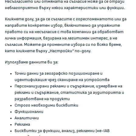
Несъгласието или отмяната на съгласие може да се отрази
Кариери
неблагоприятно върху някои характеристики или функции.
Администрация
Кликнете долу, за да се съгласите с гореспоменатото или да
Документи и други актове
направите конкретен избор, включително да упражните
Информация
правото си на несъгласие с това компании да обработват
Полезни връзки
лична информация, базирана на легитимен интерес, а не
съгласие. Можете да промените избора си по всяко време,
ЖАЛБИ И РЕГИСТРИ
като кликнете върху „Настройки“ по-долу.
Използваме данните ви за:
Подаване на сигнали и жалби
Точни данни за географско позициониране и
Регистър на опасните стоки
идентификация чрез сканиране на устройства
Регистър на е-адреси на ЮЛ нежелаещи да получават
Персонализирани реклами и съдържание, измерване на
НТС
реклами и съдържание, статистика за аудиторията и
Помирителна комисия
разработване на продукти
Строго необходими бисквитки
Функционални
0700 111 22
Аналитични
anticorruption@kzp.bg
Реклама
Бисквитки за функции, анализ, рекламни (не-IAB