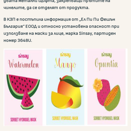
двата метални щифта, закрепващи прътите на
чинелите, да се отделят от продукта.
В КЗП е постъпила информация от „Ел Пи Пи Фешън
България“ ЕООД и относно установена опасност при
използване на маски за лице, марка Sinsay, партиден
номер 3648U.