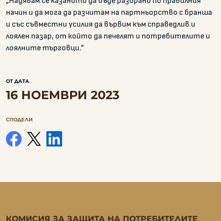
„Надявам се казаното да бъде разбрано по правилния
начин и да мога да разчитам на партньорство с бранша
и със съвместни усилия да вървим към справедлив и
лоялен пазар, от който да печелят и потребителите и
лоялните търговци.”
ОТ ДАТА
16 НОЕМВРИ 2023
СПОДЕЛИ
facebook
x
linkedin
КОМИСИЯ ЗА ЗАЩИТА НА ПОТРЕБИТЕЛИТЕ