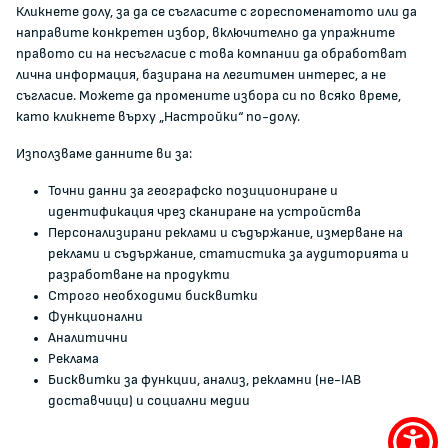
Кликнете долу, за да се съгласите с гореспоменатото или да
Документи и други актове
направите конкретен избор, включително да упражните
Информация
правото си на несъгласие с това компании да обработват
Полезни връзки
лична информация, базирана на легитимен интерес, а не
съгласие. Можете да промените избора си по всяко време,
ЖАЛБИ И РЕГИСТРИ
като кликнете върху „Настройки“ по-долу.
Използваме данните ви за:
Подаване на сигнали и жалби
Точни данни за географско позициониране и
Регистър на опасните стоки
идентификация чрез сканиране на устройства
Регистър на е-адреси на ЮЛ нежелаещи да получават
Персонализирани реклами и съдържание, измерване на
НТС
реклами и съдържание, статистика за аудиторията и
Помирителна комисия
разработване на продукти
Строго необходими бисквитки
Функционални
0700 111 22
Аналитични
anticorruption@kzp.bg
Реклама
Бисквитки за функции, анализ, рекламни (не-IAB
СИГНАЛИ ЗА КОРУПЦИЯ В КЗП
доставчици) и социални медии