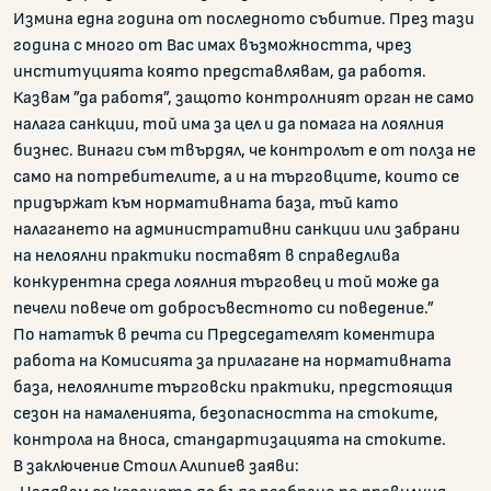
Измина една година от последното събитие. През тази
година с много от Вас имах възможността, чрез
институцията която представлявам, да работя.
Казвам ”да работя”, защото контролният орган не само
налага санкции, той има за цел и да помага на лоялния
бизнес. Винаги съм твърдял, че контролът е от полза не
само на потребителите, а и на търговците, които се
придържат към нормативната база, тъй като
налагането на административни санкции или забрани
на нелоялни практики поставят в справедлива
конкурентна среда лоялния търговец и той може да
печели повече от добросъвестното си поведение.”
По нататък в речта си Председателят коментира
работа на Комисията за прилагане на нормативната
база, нелоялните търговски практики, предстоящия
сезон на намаленията, безопасността на стоките,
контрола на вноса, стандартизацията на стоките.
В заключение Стоил Алипиев заяви: