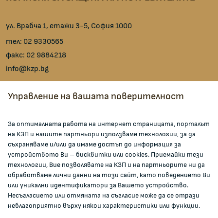
ул. Врабча 1, етажи 3-5, София 1000
тел:
02 9330565
факс:
02 9884218
info@kzp.bg
Всички контакти
Управление на вашата поверителност
facebook
За оптималната работа на интернет страницата, порталът
на КЗП и нашите партньори използваме технологии, за да
ЗА КОМИСИЯТА
съхраняваме и/или да имаме достъп до информация за
устройството Ви – бисквитки или cookies. Приемайки тези
технологии, Вие позволявате на КЗП и на партньорите ни да
За КЗП
обработваме лични данни на този сайт, като поведението Ви
Кои сме ние
или уникални идентификатори за Вашето устройство.
Несъгласието или отмяната на съгласие може да се отрази
Кариери
неблагоприятно върху някои характеристики или функции.
Администрация