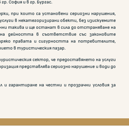
р. София и в гр. Бургас.
ки, при които са установени сериозни нарушения,
услуги в некатегоризирани обекти, без изискуемите
нни такива и ще останат в сила до отстраняване на
 на дейността в съответствие със законовите
 пряко правата и сигурността на потребителите,
рието в туристическия пазар.
туристическия сектор, че предоставянето на услуги
ризация представлява сериозно нарушение и води до
 и гарантиране на честни и прозрачни условия за