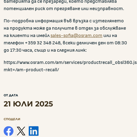
батерията да се презареди, което представлява
потенциален риск от прегряване или неизправност.
По-подробна информация във връзка с изтеглянето
на продукта може да получите в отдел за обслужване
на клиенти на имейл
sales-sofia@osram.com
или на
телефон +359 32 348 248, всеки делничен ден от 08:30
до 17:30 часа, също и на следния линк:
https://www.osram.com/am/services/productrecall_obsl360.j
mkt=/am-product-recall/
ОТ ДАТА
21 ЮЛИ 2025
СПОДЕЛИ
facebook
x
linkedin