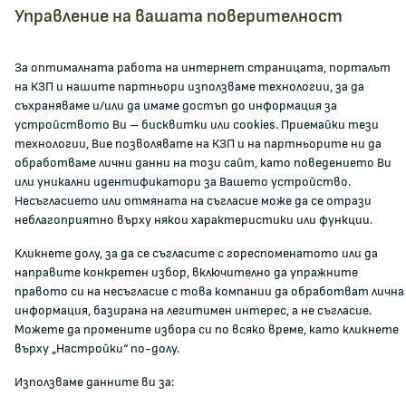
Управление на вашата поверителност
За КЗП
За оптималната работа на интернет страницата, порталът
Кои сме ние
на КЗП и нашите партньори използваме технологии, за да
Кариери
съхраняваме и/или да имаме достъп до информация за
Администрация
устройството Ви – бисквитки или cookies. Приемайки тези
технологии, Вие позволявате на КЗП и на партньорите ни да
Документи и други актове
обработваме лични данни на този сайт, като поведението Ви
Информация
или уникални идентификатори за Вашето устройство.
Полезни връзки
Несъгласието или отмяната на съгласие може да се отрази
неблагоприятно върху някои характеристики или функции.
ЖАЛБИ И РЕГИСТРИ
Кликнете долу, за да се съгласите с гореспоменатото или да
направите конкретен избор, включително да упражните
Подаване на сигнали и жалби
правото си на несъгласие с това компании да обработват лична
информация, базирана на легитимен интерес, а не съгласие.
Регистър на опасните стоки
Можете да промените избора си по всяко време, като кликнете
Регистър на е-адреси на ЮЛ нежелаещи да получават
върху „Настройки“ по-долу.
НТС
Помирителна комисия
Използваме данните ви за: