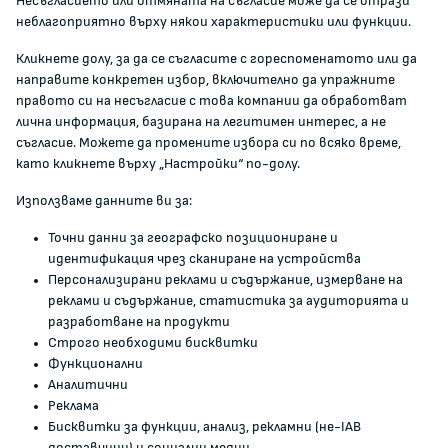
Несъгласието или отмяната на съгласие може да се отрази
Кариери
неблагоприятно върху някои характеристики или функции.
Администрация
Кликнете долу, за да се съгласите с гореспоменатото или да
Документи и други актове
направите конкретен избор, включително да упражните
Информация
правото си на несъгласие с това компании да обработват
Полезни връзки
лична информация, базирана на легитимен интерес, а не
съгласие. Можете да промените избора си по всяко време,
ЖАЛБИ И РЕГИСТРИ
като кликнете върху „Настройки“ по-долу.
Използваме данните ви за:
Подаване на сигнали и жалби
Точни данни за географско позициониране и
Регистър на опасните стоки
идентификация чрез сканиране на устройства
Регистър на е-адреси на ЮЛ нежелаещи да получават
Персонализирани реклами и съдържание, измерване на
НТС
реклами и съдържание, статистика за аудиторията и
Помирителна комисия
разработване на продукти
Строго необходими бисквитки
Функционални
0700 111 22
Аналитични
anticorruption@kzp.bg
Реклама
Бисквитки за функции, анализ, рекламни (не-IAB
СИГНАЛИ ЗА КОРУПЦИЯ В КЗП