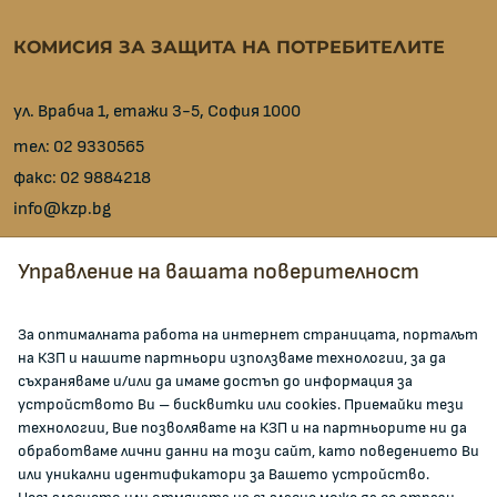
КОМИСИЯ ЗА ЗАЩИТА НА ПОТРЕБИТЕЛИТЕ
ул. Врабча 1, етажи 3-5, София 1000
тел:
02 9330565
факс:
02 9884218
info@kzp.bg
Всички контакти
Управление на вашата поверителност
facebook
За оптималната работа на интернет страницата, порталът
на КЗП и нашите партньори използваме технологии, за да
ЗА КОМИСИЯТА
съхраняваме и/или да имаме достъп до информация за
устройството Ви – бисквитки или cookies. Приемайки тези
технологии, Вие позволявате на КЗП и на партньорите ни да
За КЗП
обработваме лични данни на този сайт, като поведението Ви
Кои сме ние
или уникални идентификатори за Вашето устройство.