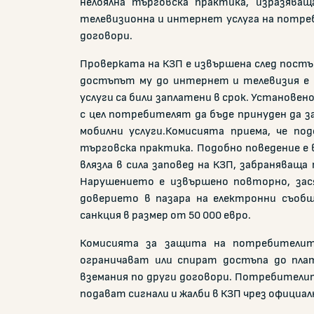
нелоялна търговска практика, изразяващ
телевизионна и интернет услуга на потре
договори.
Проверката на КЗП е извършена след постъ
достъпът му до интернет и телевизия е б
услуги са били заплатени в срок. Установен
с цел потребителят да бъде принуден да з
мобилни услуги.Комисията приема, че по
търговска практика. Подобно поведение е
влязла в сила заповед на КЗП, забраняваща 
Нарушението е извършено повторно, зас
доверието в пазара на електронни съобщ
санкция в размер от 50 000 евро.
Комисията за защита на потребителит
ограничават или спират достъпа до плат
вземания по други договори. Потребителит
подават сигнали и жалби в КЗП чрез официа