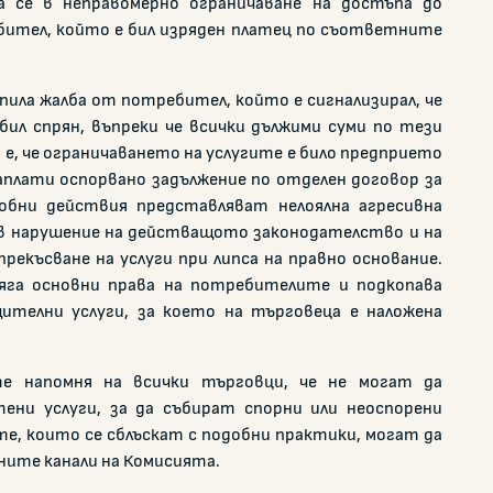
а се в неправомерно ограничаване на достъпа до
бител, който е бил изряден платец по съответните
пила жалба от потребител, който е сигнализирал, че
ил спрян, въпреки че всички дължими суми по тези
о е, че ограничаването на услугите е било предприето
аплати оспорвано задължение по отделен договор за
добни действия представляват нелоялна агресивна
 в нарушение на действащото законодателство и на
прекъсване на услуги при липса на правно основание.
яга основни права на потребителите и подкопава
ителни услуги, за което на търговеца е наложена
е напомня на всички търговци, че не могат да
ени услуги, за да събират спорни или неоспорени
е, които се сблъскат с подобни практики, могат да
лните канали на Комисията.