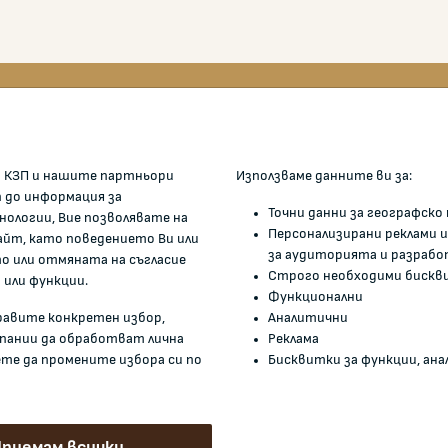
ОМИСИЯТА
ЖАЛБИ И РЕГИСТРИ
 КЗП и нашите партньори
Използваме данните ви за:
Подаване на сигнали и жалби
п до информация за
Точни данни за географск
нологии, Вие позволявате на
е ние
Регистър на опасните сток
Персонализирани реклами и
айт, като поведението Ви или
ри
Регистър на е-адреси на ЮЛ
за аудиторията и разрабо
 или отмяната на съгласие
нежелаещи да получават НТ
Строго необходими бискв
истрация
 или функции.
Функционални
Помирителна комисия
нти и други актове
правите конкретен избор,
Аналитични
мация
мпании да обработват лична
Реклама
ете да промените избора си по
Бисквитки за функции, анал
и връзки