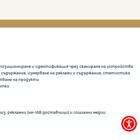
0700 111 22
anticorruption@kzp.bg
о позициониране и идентификация чрез сканиране на устройства
СИГНАЛИ ЗА КОРУПЦИЯ В КЗП
и
 съдържание, измерване на реклами и съдържание, статистика
тване на продукти
С
итки
из, рекламни (не-IAB доставчици) и социални медии
Меню
за