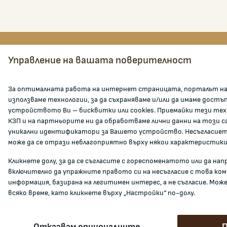
Управление на вашата поверителност
КОМИСИЯ ЗА ЗАЩИТА НА
ЗА К
ПОТРЕБИТЕЛИТЕ
За оптималната работа на интернет страницата, порталът на
ул. Врабча 1, етажи 3-5, София 1000
За КЗП
използваме технологии, за да съхраняваме и/или да имаме достъ
устройството Ви – бисквитки или cookies. Приемайки тези тех
Кои см
тел:
02 9330565
КЗП и на партньорите ни да обработваме лични данни на този с
Карие
факс:
02 9884218
уникални идентификатори за Вашето устройство. Несъгласието
Админ
може да се отрази неблагоприятно върху някои характеристики
info@kzp.bg
Докуме
Кликнете долу, за да се съгласите с гореспоменатото или да на
Всички контакти
Инфор
включително да упражните правото си на несъгласие с това ко
информация, базирана на легитимен интерес, а не съгласие. Мож
Полезн
всяко време, като кликнете върху „Настройки“ по-долу.
facebook