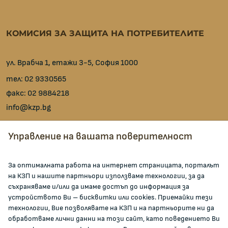
КОМИСИЯ ЗА ЗАЩИТА НА ПОТРЕБИТЕЛИТЕ
ул. Врабча 1, етажи 3-5, София 1000
тел:
02 9330565
факс:
02 9884218
info@kzp.bg
Всички контакти
Управление на вашата поверителност
facebook
За оптималната работа на интернет страницата, порталът
на КЗП и нашите партньори използваме технологии, за да
ЗА КОМИСИЯТА
съхраняваме и/или да имаме достъп до информация за
устройството Ви – бисквитки или cookies. Приемайки тези
технологии, Вие позволявате на КЗП и на партньорите ни да
За КЗП
обработваме лични данни на този сайт, като поведението Ви