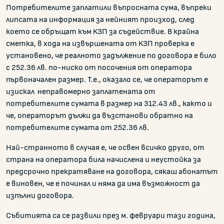
Потребителите заплатили въпросната сума, въпреки
липсата на информация за нейният произход, след
което се обръщат към КЗП за съдействие. В крайна
сметка, в хода на извършената от КЗП проверка е
установено, че реалното задължение по договора е било
с 252.36 лв. по-ниско от посочения от оператора
първоначален размер. Т.е., оказало се, че операторът е
изискал неправомерно заплатената от
потребителите сумата в размер на 312.43 лв., както и
че, операторът дължи да възстанови обратно на
потребителите сумата от 252.36 лв.
Най-странното в случая е, че освен всичко друго, от
страна на оператора била начислена и неустойка за
предсрочно прекратяване на договора, сякаш абонатът
е виновен, че е починал и няма да има възможност да
изпълни договора.
Събитията са се развили през м. февруари тази година,