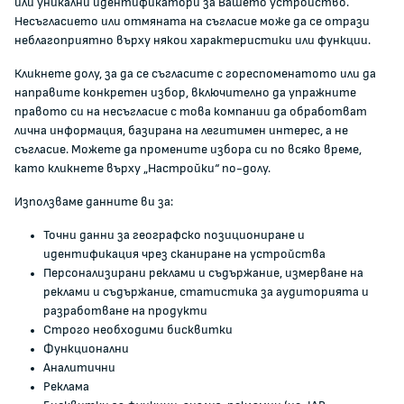
Кои сме ние
или уникални идентификатори за Вашето устройство.
Несъгласието или отмяната на съгласие може да се отрази
Кариери
неблагоприятно върху някои характеристики или функции.
Администрация
Кликнете долу, за да се съгласите с гореспоменатото или да
Документи и други актове
направите конкретен избор, включително да упражните
Информация
правото си на несъгласие с това компании да обработват
Полезни връзки
лична информация, базирана на легитимен интерес, а не
съгласие. Можете да промените избора си по всяко време,
ЖАЛБИ И РЕГИСТРИ
като кликнете върху „Настройки“ по-долу.
Използваме данните ви за:
Подаване на сигнали и жалби
Точни данни за географско позициониране и
Регистър на опасните стоки
идентификация чрез сканиране на устройства
Регистър на е-адреси на ЮЛ нежелаещи да получават
Персонализирани реклами и съдържание, измерване на
НТС
реклами и съдържание, статистика за аудиторията и
разработване на продукти
Помирителна комисия
Строго необходими бисквитки
Функционални
0700 111 22
Аналитични
anticorruption@kzp.bg
Реклама