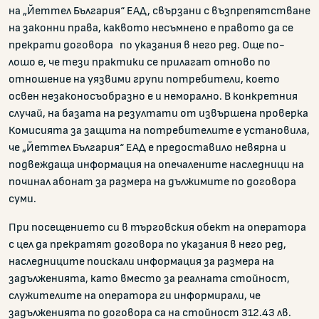
на „Йеттел България“ ЕАД, свързани с възпрепятстване
на законни права, каквото несъмнено е правото да се
прекрати договора по указания в него ред. Още по-
лошо е, че тези практики се прилагат отново по
отношение на уязвими групи потребители, което
освен незаконосъобразно е и неморално. В конкретния
случай, на базата на резултати от извършена проверка
Комисията за защита на потребителите е установила,
че „Йеттел България“ ЕАД е предоставило невярна и
подвеждаща информация на опечалените наследници на
починал абонат за размера на дължимите по договора
суми.
При посещението си в търговския обект на оператора
с цел да прекратят договора по указания в него ред,
наследниците поискали информация за размера на
задълженията, като вместо за реалната стойност,
служителите на оператора ги информирали, че
задълженията по договора са на стойност 312.43 лв.