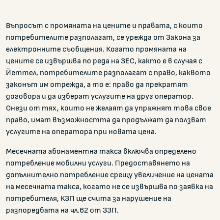
Въпросът с промяната на цените и правата, с които
потребителите разполагат, се урежда от Закона за
електронните съобщения. Когато промяната на
цените се извършва по реда на ЗЕС, както е в случая с
Йеттел, потребителите разполагат с право, каквото
законът им отрежда, а то е: право да прекратят
договора и да изберат услугите на друг оператор.
Онези от тях, които не желаят да упражнят това свое
право, имат възможността да продължат да ползват
услугите на оператора при новата цена.
Месечната абонаментна такса включва определено
потребление мобилни услуги. Предоставянето на
допълнително потребление срещу увеличение на цената
на месечната такса, когато не се извършва по заявка на
потребителя, КЗП ще счита за нарушение на
разпоредбата на чл.62 от ЗЗП.