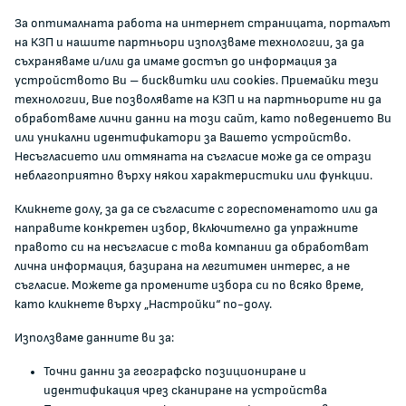
facebook
За оптималната работа на интернет страницата, порталът
на КЗП и нашите партньори използваме технологии, за да
ЗА КОМИСИЯТА
съхраняваме и/или да имаме достъп до информация за
устройството Ви – бисквитки или cookies. Приемайки тези
технологии, Вие позволявате на КЗП и на партньорите ни да
За КЗП
обработваме лични данни на този сайт, като поведението Ви
Кои сме ние
или уникални идентификатори за Вашето устройство.
Несъгласието или отмяната на съгласие може да се отрази
Кариери
неблагоприятно върху някои характеристики или функции.
Администрация
Кликнете долу, за да се съгласите с гореспоменатото или да
Документи и други актове
направите конкретен избор, включително да упражните
Информация
правото си на несъгласие с това компании да обработват
Полезни връзки
лична информация, базирана на легитимен интерес, а не
съгласие. Можете да промените избора си по всяко време,
ЖАЛБИ И РЕГИСТРИ
като кликнете върху „Настройки“ по-долу.
Използваме данните ви за:
Подаване на сигнали и жалби
Точни данни за географско позициониране и
Регистър на опасните стоки
идентификация чрез сканиране на устройства
Регистър на е-адреси на ЮЛ нежелаещи да получават