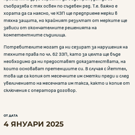
съобразява с тях освен по съдебен ред. Т.е. важно е
хората да са наясно, че КЗП ще предприеме мерки в
тяхна защита, но крайният резултат от мерките ще
зависи от окончателните решенията на
компетентните съдилища.
Потребителите могат да ни сезират за нарушения на
техните права по чл. 62 ЗЗП, като за целта ще бъде
необходимо да ни предоставят доказателствата, на
които основават претенциите си. В случая с Йеттел,
това ще са копия от месечните им сметки преди и след
увеличението на месечната им такса, както и копие от
сключения с оператора договор.
ОТ ДАТА
4 ЯНУАРИ 2025