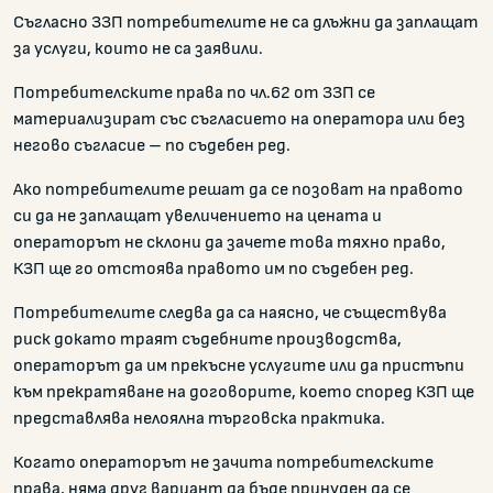
Съгласно ЗЗП потребителите не са длъжни да заплащат
за услуги, които не са заявили.
Потребителските права по чл.62 от ЗЗП се
материализират със съгласието на оператора или без
негово съгласие – по съдебен ред.
Ако потребителите решат да се позоват на правото
си да не заплащат увеличението на цената и
операторът не склони да зачете това тяхно право,
КЗП ще го отстоява правото им по съдебен ред.
Потребителите следва да са наясно, че съществува
риск докато траят съдебните производства,
операторът да им прекъсне услугите или да пристъпи
към прекратяване на договорите, което според КЗП ще
представлява нелоялна търговска практика.
Когато операторът не зачита потребителските
права, няма друг вариант да бъде принуден да се