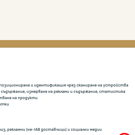
0700 111 22
anticorruption@kzp.bg
о позициониране и идентификация чрез сканиране на устройства
СИГНАЛИ ЗА КОРУПЦИЯ В КЗП
и
 съдържание, измерване на реклами и съдържание, статистика
тване на продукти
С
итки
из, рекламни (не-IAB доставчици) и социални медии