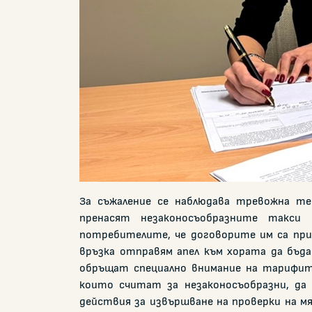
За съжаление се наблюдава тревожна т
пренасят незаконосъобразните такс
потребителите, че договорите им са при
връзка отправям апел към хората да бъд
обръщат специално внимание на тарифите
които считат за незаконосъобразни, да 
действия за извършване на проверки на м