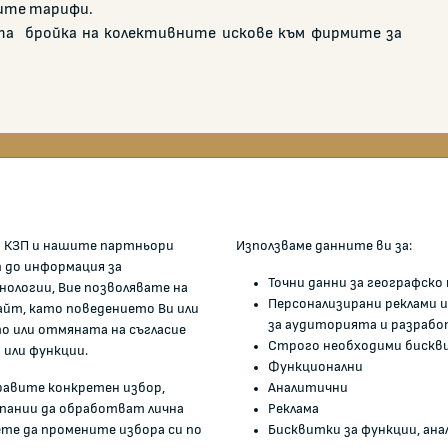
оите тарифи.
а бройка на колективните искове към фирмите за
ОМИСИЯТА
ЖАЛБИ И РЕГИСТРИ
 КЗП и нашите партньори
Използваме данните ви за:
Подаване на сигнали и жалби
п до информация за
Точни данни за географск
нологии, Вие позволявате на
е ние
Регистър на опасните сток
Персонализирани реклами и
айт, като поведението Ви или
ри
Регистър на е-адреси на ЮЛ
за аудиторията и разрабо
 или отмяната на съгласие
нежелаещи да получават НТ
Строго необходими бискв
истрация
 или функции.
Функционални
Помирителна комисия
нти и други актове
правите конкретен избор,
Аналитични
мация
мпании да обработват лична
Реклама
ете да промените избора си по
Бисквитки за функции, анал
и връзки