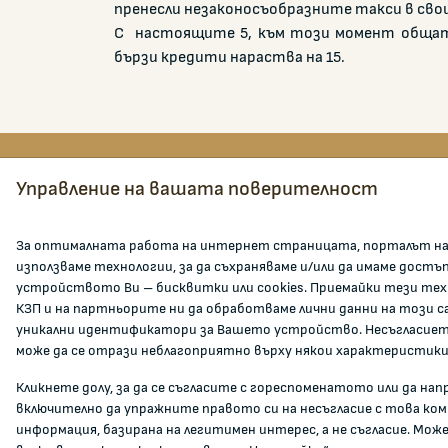
пренесли незаконосъобразните такси в св
С настоящите 5, към този момент общат
бързи кредити нараства на 15.
Управление на вашата поверителност
КОМИСИЯ ЗА ЗАЩИТА НА
ЗА К
ПОТРЕБИТЕЛИТЕ
За оптималната работа на интернет страницата, порталът на
ул. Врабча 1, етажи 3-5, София 1000
За КЗП
използваме технологии, за да съхраняваме и/или да имаме достъ
устройството Ви – бисквитки или cookies. Приемайки тези тех
Кои см
тел:
02 9330565
КЗП и на партньорите ни да обработваме лични данни на този с
Карие
факс:
02 9884218
уникални идентификатори за Вашето устройство. Несъгласието
Админ
може да се отрази неблагоприятно върху някои характеристики
info@kzp.bg
Докуме
Кликнете долу, за да се съгласите с гореспоменатото или да на
Всички контакти
Инфор
включително да упражните правото си на несъгласие с това ко
информация, базирана на легитимен интерес, а не съгласие. Мож
Полезн