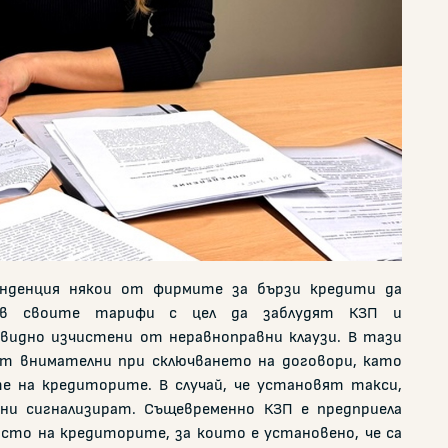
енденция някои от фирмите за бързи кредити да
и в своите тарифи с цел да заблудят КЗП и
видно изчистени от неравноправни клаузи. В тази
ат внимателни при сключването на договори, като
 на кредиторите. В случай, че установят такси,
ни сигнализират. Същевременно КЗП е предприела
ясто на кредиторите, за които е установено, че са