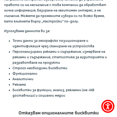
Информация
правото си на несъгласие с това компании да обработват
Полезни връзки
лична информация, базирана на легитимен интерес, а не
съгласие. Можете да промените избора си по всяко време,
ЖАЛБИ И РЕГИСТРИ
като кликнете върху „Настройки“ по-долу.
Използваме данните ви за:
Подаване на сигнали и жалби
Точни данни за географско позициониране и
Регистър на опасните стоки
идентификация чрез сканиране на устройства
Регистър на е-адреси на ЮЛ нежелаещи да получават
Персонализирани реклами и съдържание, измерване на
НТС
реклами и съдържание, статистика за аудиторията и
Помирителна комисия
разработване на продукти
Строго необходими бисквитки
Функционални
0700 111 22
Аналитични
anticorruption@kzp.bg
Реклама
Бисквитки за функции, анализ, рекламни (не-IAB
СИГНАЛИ ЗА КОРУПЦИЯ В КЗП
доставчици) и социални медии
Меню
Отказвам опционалните бисквитки
за