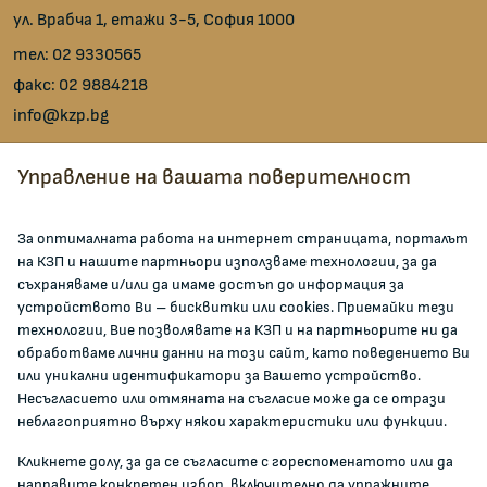
ул. Врабча 1, етажи 3-5, София 1000
тел:
02 9330565
факс:
02 9884218
info@kzp.bg
Всички контакти
Управление на вашата поверителност
facebook
За оптималната работа на интернет страницата, порталът
на КЗП и нашите партньори използваме технологии, за да
ЗА КОМИСИЯТА
съхраняваме и/или да имаме достъп до информация за
устройството Ви – бисквитки или cookies. Приемайки тези
технологии, Вие позволявате на КЗП и на партньорите ни да
За КЗП
обработваме лични данни на този сайт, като поведението Ви
Кои сме ние
или уникални идентификатори за Вашето устройство.
Несъгласието или отмяната на съгласие може да се отрази
Кариери
неблагоприятно върху някои характеристики или функции.
Администрация
Кликнете долу, за да се съгласите с гореспоменатото или да
Документи и други актове
направите конкретен избор, включително да упражните